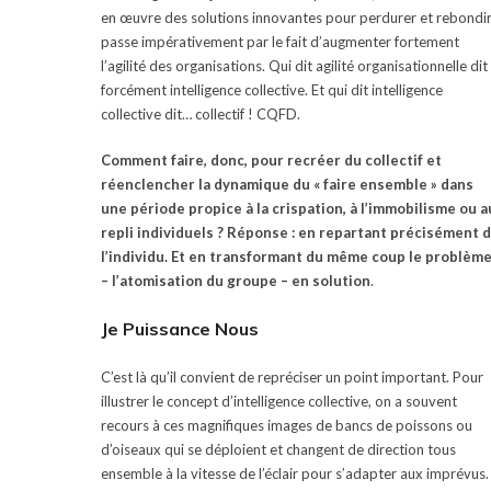
en œuvre des solutions innovantes pour perdurer et rebondi
passe impérativement par le fait d’augmenter fortement
l’agilité des organisations. Qui dit agilité organisationnelle dit
forcément intelligence collective. Et qui dit intelligence
collective dit… collectif ! CQFD.
Comment faire, donc, pour recréer du collectif et
réenclencher la dynamique du « faire ensemble » dans
une période propice à la crispation, à l’immobilisme ou a
repli individuels ?
Réponse : en repartant précisément 
l’individu. Et en transformant du même coup le problèm
– l’atomisation du groupe – en solution
.
Je Puissance Nous
C’est là qu’il convient de repréciser un point important. Pour
illustrer le concept d’intelligence collective, on a souvent
recours à ces magnifiques images de bancs de poissons ou
d’oiseaux qui se déploient et changent de direction tous
ensemble à la vitesse de l’éclair pour s’adapter aux imprévus.