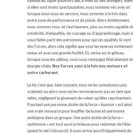
comme les super-pouvoirs des X-Men ou des Avengers, mêm
si elles sont moins spectaculaires, nous sommes nés avec et
lorsque nous nous en servons, nous sommes à la fois dans
notre zone de performance et de plaisir. Alors évidemment,
nous sommes tous, et c’est heureux, plus ou moins capable d
créativité, d’empathie, de courage ou d’apprentissage, mais s
vous faites parti des personnes pour qui ces qualités-là sont
des Forces, alors cela signifie que vous les exercez nettement
mieux et avec une grande facilité. Et, cerise sur le gâteau,
lorsque vous les utilisez, vous vous rechargez littéralement e
énergie vitale.
Nos Forces sont à la fois nos moteurs et
notre carburant.
Le hic c’est que, bien souvent, nous ne les connaissons pas
vraiment ou alors nous ne les reconnaissons pas en tant que
telles, négligeant le gisement de valeur qu’elles représentent.
Pourtant une personne dotée de la force « humour » est ainsi
une vraie ressource pour insuffler de la joie et une bonne
ambiance dans un groupe. Une autre dotée de la force «
optimisme » est tout aussi précieuse pour redonner de l’élan
quand le ciel s’obscurcit. Il nous arrive aussi fréquemment de